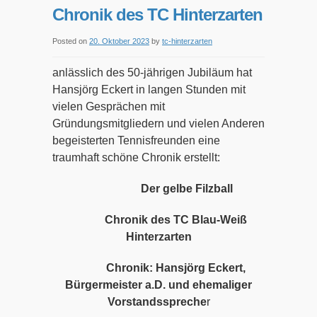
Jahre
Chronik des TC Hinterzarten
TC
Hinterzarten
Posted on
20. Oktober 2023
by
tc-hinterzarten
anlässlich des 50-jährigen Jubiläum hat
Hansjörg Eckert in langen Stunden mit
vielen Gesprächen mit
Gründungsmitgliedern und vielen Anderen
begeisterten Tennisfreunden eine
traumhaft schöne Chronik erstellt:
Der gelbe Filzball
Chronik des TC Blau-Weiß
Hinterzarten
Chronik: Hansjörg Eckert,
Bürgermeister a.D. und ehemaliger
Vorstandsspreche
r