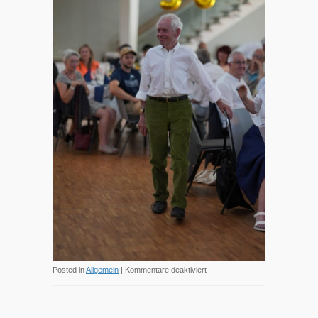
für
Posted in
Allgemein
|
Kommentare deaktiviert
Jubiläum
50