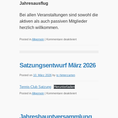
Jahresausflug
Bei allen Veranstaltungen sind sowohl die
aktiven als auch passiven Mitglieder
herzlich willkommen.
für
Posted in
Allgemein
|
Kommentare deaktiviert
Veranstaltungen
und
Termine
Satzungsentwurf März 2026
2026
Posted on
10. März 2026
by
tc-hinterzarten
Tennis-Club Satzung
Herunterladen
für
Posted in
Allgemein
|
Kommentare deaktiviert
Satzungsentwurf
März
2026
Jahreshauptversammlung